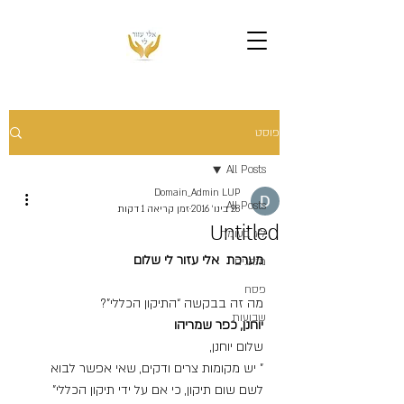
פוסט
All Posts
Domain_Admin LUP
All Posts
28 בינו׳ 2016
זמן קריאה 1 דקות
Untitled
ל"ג בעומר
מערכת  אלי עזור לי שלום
מנהגים
פסח
מה זה בבקשה “התיקון הכללי”?
שבועות
יוחנן, כפר שמריהו
שלום יוחנן,
” יש מקומות צרים ודקים, שאי אפשר לבוא 
לשם שום תיקון, כי אם על ידי תיקון הכללי” 