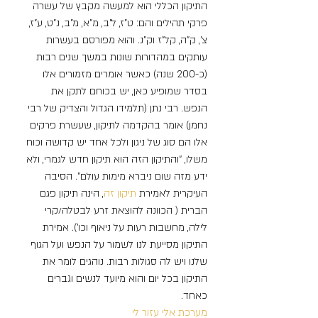
התיקון הכללי הוא למעשה מקבץ של עשרה 
פרקי תהילים והם: ט”ז, ל”ב, מ”א, מ”ב, נ”ט, ע”ז, 
צ’, ק”ה, קל”ז וק”נ. והוא מפורסם בעשרות 
עותקים במהדורות שונות במשך שנים רבות 
(כ-200 שנה) כאשר אומרים מזמורים אלו 
בסדר שמופיע כאן, יש בכוחם לתקן את 
הנפש. רבי נתן (תלמידו הגדול והצדיק של רבי 
נחמן) אומר בהקדמה לתיקון, שעשרת פרקים 
אלו הם סוג של ניגון ולכל אחד יש קדושה וכוח 
משלו, “והתיקון הזה הוא תיקון חדש לגמרי, ולא 
ידע מזה שום ניברא מימות עולם”. הסיבה 
העיקרית לאמירת 
תיקון זה
, הינה תיקון פגם 
הברית ( הכוונה להוצאת זרע לבטלה/קרי 
לילה, מחשבות רעות על ניאוף וכו’). אמירת 
התיקון מסייעת לנו לשמור על הנפש ועל הגוף 
שלנו ויש לה סגולות רבות. נוהגים לומר את 
התיקון בכל יום והוא מיועד לנשים וגברים 
כאחד.
מערכת אלי עזור לי