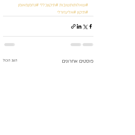
#שאלותותשובות
#תיקוןכללי
#נחמןמאומן
#תיקון
#אליעזורלי
פוסטים אחרונים
הצג הכול