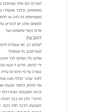
העדים הם אלה שנותנים ב
מתאימים, ובלבד שיעמדו בת
משפחתית זה לזה, או לחתן 
לתנאים אלה, יש להודיע ע
אדם נוסף שישמש כעד.
הטבעת
“שלום רב. אני עומדת להתח
לעזרתכם, גלי מנתניה”
שלום גלי, ושלום לכל הזוג
ידי החתן. מדוע דווקא טב
כשרה על פי היהדות עליה 
ליצור עבור הכלה מצג שווא
של החתן, כלומר טבעת שר
ברוח התקופה המודרנית יש
היהודי ולכן אין בכך חובה
הטבעת, הדבר תלוי בכם: י