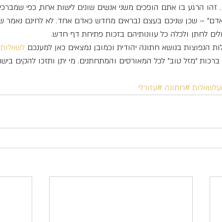
. זהו הרגע בו אתם הופכים משני אנשים שונים לישות אחת, כפי שמברכי
דם” – שכן שניכם בעצם נבראים מחדש כאדם אחד. לא לחינם נאמר שי
חלים לחתן ולכלה כל עוונותיהם בזכות פתיחת דף חדש.
ות הנפוצות בנושא חתונה יהודית וכמובן נמצאים כאן למענכם 
לשאלות 
ן ברכות “מזל טוב” לכל המאורסים והמתחתנים. מי יתן ותזכו להקים בישר
העלשאלות
#חתונה
#עזורלי