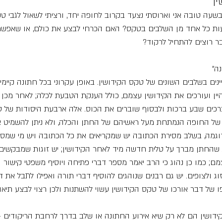
ן
 בשעה טובה אני וארוסתי נצעד בקרוב לחופה יחד, ורציתי לשאול לגבי טק
ת כל אחד מן השלבים בטקס? האם הכרחי לבצע את כולם, או שאפשר
ר רוצים להתחיל לרקוד?
ה”
נים בשלבים השונים של טקס הקידושין. באופן עקרוני בכל חתונה קיימ
יין ועורכים את הקידושין עצמם, כולל הענקת הטבעת לכלה; לאחר מכן 
ים שבע ברכות ולבסוף שוברים את הכוס. אלה ארבעת היסודות של טק
ל החופה הנמתחת מעל ראשיהם של החתן והכלה, ולא ניתן להשמיט 
 לדוגמה, בשלב מסירת הכתובה יש שמקריאים את כל הכתובה ויש מי שמס
 שהחתן מברך על טלית חדשה מיד לאחר הקידושין; יש זוגות שמבקשים 
; כמו כן נהוג כי הרב יאמר מספר דברי פתיחה ויוסיף משפטי קישור ו
 ולצופים. יש גם רבנים שנוהגים להוסיף דברי תורה ואפילו לתבל את 
 של דבר אורכו של טקס הקידושין עשוי להשתנות ולכן רצוי לבצע תיאו
הקידושין הם לא רק שיא אירוע החתונה או שלב בדרך לרחבת הריקודים 