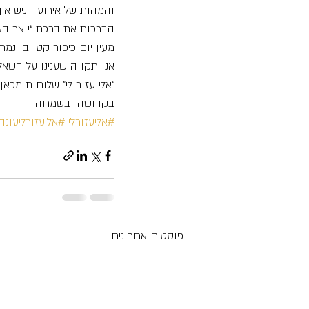
והמהות של אירוע הנישואין
הברכות את ברכת “יוצר הא
מעין יום כיפור קטן בו נמ
אנו תקווה שענינו על השאל
“אלי עזור לי” שלוחות מכא
בקדושה ובשמחה.
#אליעזורלי
#אליעזורליעונ
פוסטים אחרונים