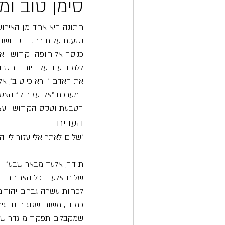
סימן טוב ומז
חתונה היא אחד מן האירוע
נשענת על תורתנו הקדושה ש
כניסה אל חופה וקידושין 
ללמוד עוד על היום החשוב
את האדם “וירא כי טוב”, א
במערכת “אלי עזור לי” הצטב
הטבעת וטקס הקידושין עצ
העדים
“שלום לאתר אלי עזור לי.
תודה, אלעד מבאר שבע”
שלום אלעד וכל האחרים הש
לפחות עשרה גברים יהודים (
כמובן, משום שזוגות נוהגי
שמקבלים תפקיד מוגדר של 