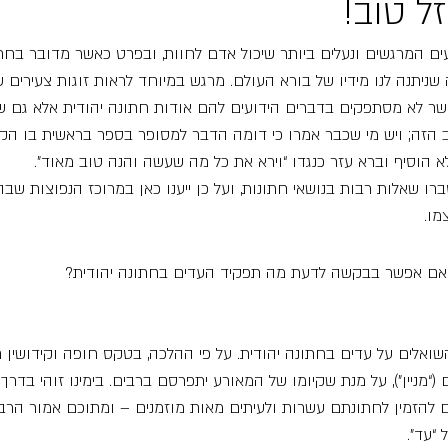
ל טוב!
ים המרגשים ונעלים ביותר שיכול אדם לחוות, ובפרט כאשר מדובר בחתו
ניתנה לנו מידיו של בורא העולם. מרגש במיוחד לראות זוגות צעירים ש
אשר לא מסתפקים בדברים הידועים להם אודות חתונה יהודית אלא גם ש
 הזה; ויש מי שכבר אמרו כי דומה הדבר למסופר בספר בראשית בו הק
לא הוסיף וברא עזר כנגדו “וירא את כל מה שעשה והנה טוב מאוד”.
רו שאלות רבות בנושאי חתונות, ועל כן ייענו כאן במרוכז הנפוצות שבה
מו.
 האם אפשר בבקשה לדעת מה תפקיד העדים בחתונה יהודית?
ואלים על עדים בחתונה יהודית. על פי ההלכה, בטקס חופה וקידושין ח
“מניין”), על מנת שקיומו של המאורע יתפרסם ברבים. בימינו זוהי בדרך 
ם להזמין לחתונתם עשרות ולעיתים מאות מוזמנים – ומתוכם אמור הרב 
“עד”.