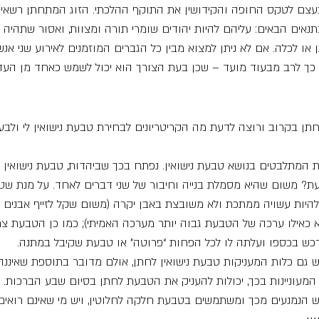
עצם לטקס החופה והקידושין את התוקף ההלכתי. הזוג המתחתן רשאי ל
נאים הבאים: עליהם להיות יהודים שומרי תורה ומצוות, ואסור שתהיה 
או לכלה. אם לא ניתן למצוא מבין כל הגברים המוזמנים לאירוע שני אנ
ל כך לרב מבעוד מועד – שכן בעת הצורך הוא יכול לשמש כאחד מן העדי
תן בקרוב ורוצה לדעת מה הקריטריונים לבחירת טבעת נישואין לי ולבע
ות המתלבטים בנושא טבעת נישואין. נפתח בכך שביהדות, טבעת נישואין 
עת? משום שהיא מסמלת בנייה וחיבור של שני דברים לאחד. על מנת ש
להיות עשויה ממתכת ולא משובצת באבן יקרה (משום שקל לזייף אבנים י
 כאילו ערכה של הטבעת גבוה יותר מערכה האמיתי); כמו כן הטבעת צרי
כש בכספו ועלתה לו לכל הפחות “פרוטה” או טבעת שקיבל במתנה.
 גם כלות המעניקות טבעת נישואין לחתן, אולם מדובר בתוספת שאיננ
. המעוניינות בכך, יכולות להעניק את הטבעת לחתן בסיום שבע הברכות.
ש הנמנעים מכך ומשתמשים בטבעת חלקה לחלוטין, ויש מי שאינם רואים 