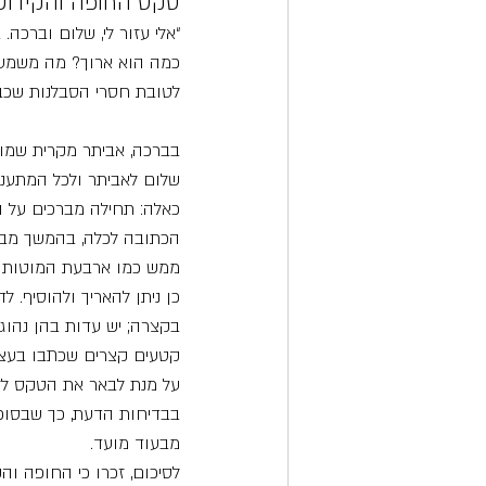
טקס החופה והקידושי
“אלי עזור לי, שלום וברכה.
כמה הוא ארוך? מה משמעו
לטובת חסרי הסבלנות שכב
בברכה, אביתר מקרית שמונ
שלום לאביתר ולכל המתעניי
כאלה: תחילה מברכים על ה
הכתובה לכלה, בהמשך מברכ
ממש כמו ארבעת המוטות ש
כן ניתן להאריך ולהוסיף.
בקצרה; יש עדות בהן נהוג
קטעים קצרים שכתבו בעצמם
על מנת לבאר את הטקס לזוג
בבדיחות הדעת, כך שבסופו
מבעוד מועד.
לסיכום, זכרו כי החופה ו