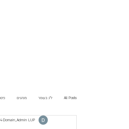
All Posts
ל"ג בעומר
מנהגים
פסח
Domain_Admin LUP
24 באפר