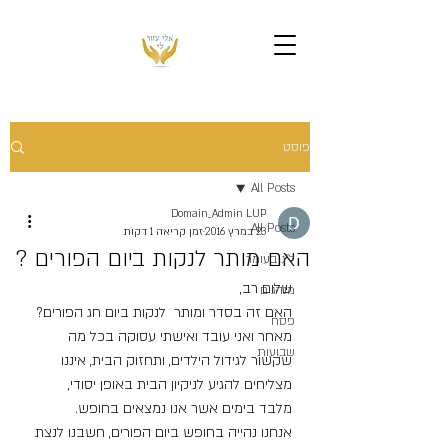
פוסט
All Posts
Domain_Admin LUP
All Posts
23 במרץ 2016
זמן קריאה 1 דקות
האם מותר לנקות ביום הפורים ?
ל"ג בעומר
שלום רב,
מנהגים
האם זה בסדר ומותר  לנקות ביום חג הפורים? 
פסח
מאחר ואני עובד ואישתי עסוקה בכל מה 
שבועות
שקשור לגידול הילדים, ותחזוק הבית, איננו 
מצליחים להגיע לניקיון הבית באופן יסודי, 
מלבד בימים אשר אנו נמצאים בחופש.
אנחנו נהייה בחופש ביום הפורים, חשבנו לנצת 