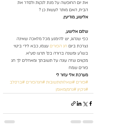
את יום החופשה על מנת לנקות ולסדר את 
הבית, האם מותר לעשות כן ?
אלישע, מודיעין.
שלום אלישע,
כפי שנהוג, יש להימנע מכל מלאכה שאינה 
נצרכת ביום 
חג הפורים
 עצמו, כבא לידי ביטוי 
בשו”ע ומשנה ברורה בס’ תרצו סעי’א.
מקווים שזה עונה על תשובתך ומאחלים לך חג 
פורים שמח
מערכת אלי עזור לי
#פורים
#שאלותותשובות
#חגהפורים
#ברסלב
#ניקיון
#נחמןמאומן