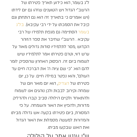
ל”ג בעומר, הוא כידוע תאריך פטירתו של 
הרשב”י הגדול ויש הטוענים שזהו גם יום לידתו 
(ויש אומרים כי בתאריך זה הוא גם התחתן וגם 
קיבל את הסמכתו על ידי רבי עקיבא). 
בל”ג 
בעומר
 הסתיימה גם מגפת תלמידו של רבי 
עקיבא . הרשב”י שחיבר את ספר הזוהר 
הקדוש ,מסר לתלמידיו סודות גדולים מאוד על 
ערש דווי, וטרם פטירתו אמר לתלמידיו שיש 
לשמוח ביום זה. הפסוק האחרון שהספיק לומר 
להם הוא: “כי שם ציוה ה’ את הברכה חיים עד 
העולם”, והוא נפטר במילה חיים. על כן, יום 
פטירתו של 
הצדיק
, הוא יום מואר ויום של 
שמחה וקירוב לבבות ולכן נוהגים אנו לשמוח 
ולהתאחד ולקיים הילולה סביב קברו ולהדליק 
מדורות, ולהפיץ את האור והשמחה. על פי 
המסורת, ביום פטירתו בקעה אש גדולה מביתו 
והמדורות למעשה מסמלות את האור הגדול 
ואת האש שבקעו מביתו.
ש”י עגנון אמר על הילולה 