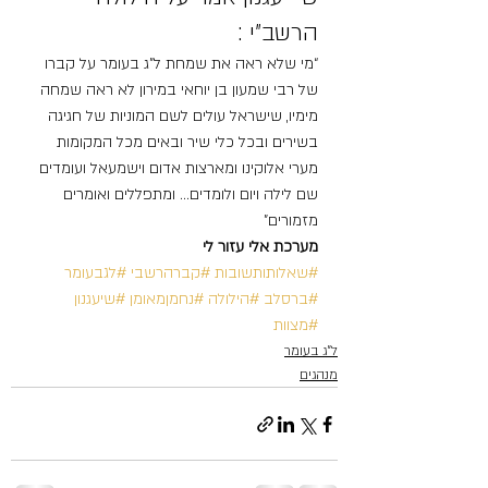
הרשב”י :
“מי שלא ראה את שמחת ל”ג בעומר על קברו 
של רבי שמעון בן יוחאי במירון לא ראה שמחה 
מימיו, שישראל עולים לשם המוניות של חגיגה 
בשירים ובכל כלי שיר ובאים מכל המקומות 
מערי אלוקינו ומארצות אדום וישמעאל ועומדים 
שם לילה ויום ולומדים… ומתפללים ואומרים 
מזמורים”
מערכת אלי עזור לי
#שאלותותשובות
#קברהרשבי
#לגבעומר
#ברסלב
#הילולה
#נחמןמאומן
#שיעגנון
#מצוות
ל"ג בעומר
מנהגים