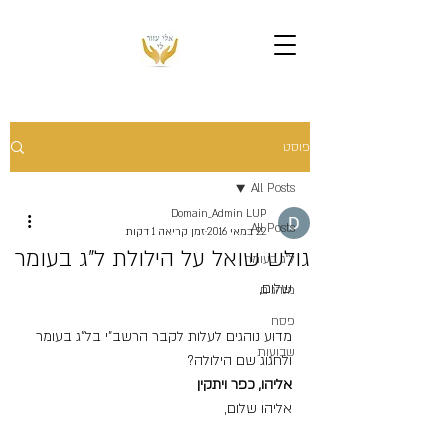
פוסט
All Posts
Domain_Admin LUP
All Posts
22 במאי 2016
זמן קריאה 1 דקות
גולש שואל על הילולת ל”ג בעומר
ל"ג בעומר
שלום,
מנהגים
פסח
מדוע נוהגים לעלות לקבר הרשב”י בל”ג בעומר 
שבועות
ולחגוג שם הילולה?
אליהו, כפר ויתקין
אליהו שלום,