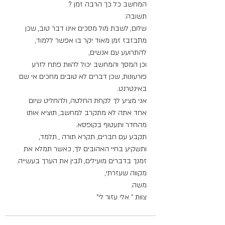
המחשב כל כך הרבה זמן ?
תשובה:
שלום, לשבת מול מסכים אינו דבר טוב, שכן 
מתבזבז זמן מאוד יקר בו אפשר ללמוד, 
להתרועע עם אנשים,
וכן המסך והמחשב יכול להוות פתח לזרע 
פורעונות, שכן דברים לא טובים מחכים אי שם 
באינטרנט.
אני מציע לך לקחת החלטה, ולהחליט שיום 
אחד אתה לא מתקרב למחשב, תוציא אותו 
מהחדר ותעטוף בקופסא.
תקבע עם חברים, תקרא תורה , תלמד, 
ותשקיע בחיי האהובים לך, כאשר תמלא את 
זמנך בדברים מועילים, תבין את הערך בעשייה.
מקווה שעזרתי,
משה.
צוות ” אלי עזור לי”