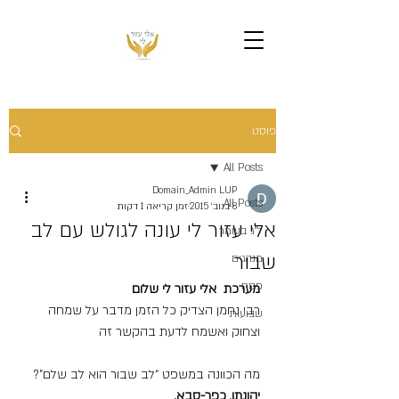
פוסט
All Posts
Domain_Admin LUP
All Posts
8 בנוב׳ 2015
זמן קריאה 1 דקות
אלי עזור לי עונה לגולש עם לב
ל"ג בעומר
שבור
מנהגים
פסח
מערכת  אלי עזור לי שלום
רבי נחמן הצדיק כל הזמן מדבר על שמחה 
שבועות
וצחוק ואשמח לדעת בהקשר זה 
מה הכוונה במשפט “לב שבור הוא לב שלם”?
יהונתן, כפר-סבא.