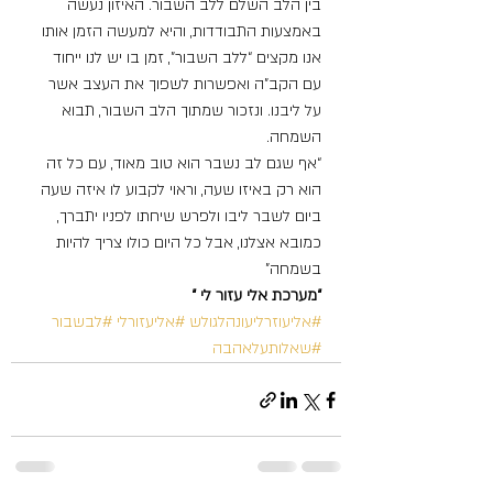
בין הלב השלם ללב השבור. האיזון נעשה 
באמצעות התבודדות, והיא למעשה הזמן אותו 
אנו מקצים “ללב השבור”, זמן בו יש לנו ייחוד 
עם הקב”ה ואפשרות לשפוך את העצב אשר 
על ליבנו. ונזכור שמתוך הלב השבור, תבוא 
השמחה.
“אף שגם לב נשבר הוא טוב מאוד, עם כל זה 
הוא רק באיזו שעה, וראוי לקבוע לו איזה שעה 
ביום לשבר ליבו ולפרש שיחתו לפניו יתברך, 
כמובא אצלנו, אבל כל היום כולו צריך להיות 
בשמחה”
“מערכת אלי עזור לי “
#אליעוזרליעונהלגולש
#אליעזורלי
#לבשבור
#שאלותעלאהבה