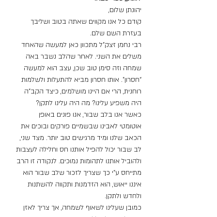
יהונתן שלום,
קודם כל אנו מקווים שאתה בטוב ושליבך 
בעזרת השם שלם.
רבי נחמן זצק”ל מתכוון כאן למעשה שהאחד 
משלים את השני. לאחר שהלב נשבר באה 
שמחה וזה סימן טוב שכן, עצב הוא למעשה 
“חסרון”. אותו חסרון מביא להתעלות ולשלמות 
רוחנית, הרי אם היינו מושלמים, כיצד הקב”ה 
היה משפיע עלינו? מה היה עלינו לתקן?
כאשר אנו בלב שבור, אנו פונים באופן 
אוטומטי לאבינו שבשמיים פורקים ובוכים את 
הכאב שלנו ומיד מרגישים טוב יותר. מצד שני, 
לב שבור יכול להפיל אותנו חס וחלילה לעצבות 
ולהוביל אותנו לתהומות נמוכים. לנקודה זו הרב 
מתייחס ע”י כך שצריך לזכור שלב שבור הוא 
איננו ייאוש, הוא הזדמנות ותקווה להשתנות 
ולחדש ולתקן. 
כמובן שעלינו לשאוף לשמחה, אך צריך לאזן 