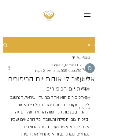
פוסט
All Posts
Domain_Admin LUP
All Posts
20 בספט׳ 2015
זמן קריאה 2 דקות
אלי עזור לי-אודות יום הכיפורים
ל"ג בעומר
אודות יום הכיפורים
מנהגים
יום הכיפורים הוא אחד ממועדי ישראל, הנחשב 
פסח
ליום המקודש ביותר ביהדות. על פי האמונה 
שבועות
היהודית, בזכות הקדושה הגדולה של יום זה 
ובזכות צום, תפילה ותשובה, כל החטאים שבין 
אדם לבורא אשר נעשו בשנה החולפת 
נמחלים ונמחקים, והוא מתחיל את השנה 