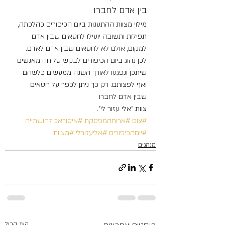
בין אדם לחברו
מילוי מצוות ההתענות ביום הכיפורים כהלכתה, 
תפילות ותשובה יועילו לחטאים שבין אדם 
למקום, אולם לא לחטאים שבין אדם לאדם. 
לכן נהוג ביום הכיפורים לבקש סליחה מאנשים 
שיתכן ונפגעו לאורך השנה ממעשים כלשהם 
ואף לפצותם. רק כך ניתן לכפר על חטאים 
שבין אדם לחברו
צוות “אלי עזור לי”.
#צום
#ארוחהמפסקת
#איסוראכילהושתייה
#יוםהכיפורים
#אליעזורלי
#מצוות
מנהגים
הצג הכול