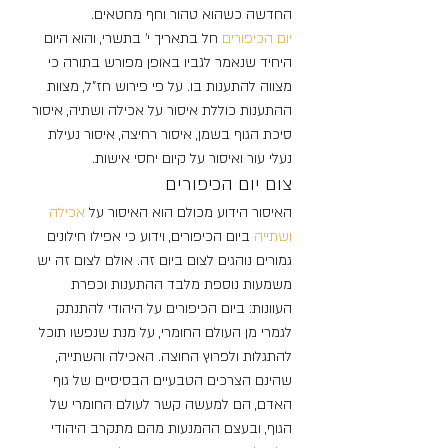
החדשה כשהוא טהור וחף מחטאים.
יום הכיפורים
 חל בתאריך י’ בתשרי, והוא היום 
היחיד שנאמר לגביו באופן מפורש בתורה כי 
מצווה להתענות בו. על פי פירוש חז”ל, מצוות 
ההתענות כוללת איסור על אכילה ושתיה, איסור 
סיכת הגוף בשמן, איסור רחיצה, איסור נעילת 
נעלי עור ואיסור על קיום יחסי אישות.
צום יום הכיפורים
האיסור הידוע מכולם הוא האיסור על
 אכילה 
ושתייה 
ביום הכיפורים, וידוע כי אפילו חילונים 
גמורים נוהגים לצום ביום זה. אולם לצום זה יש 
משמעות נוספת מלבד ההתענות וכפרת 
העוונות: ביום הכיפורים על היהודי להתנתק 
לגמרי מן העולם החומרי, על מנת שנפשו תוכל 
להתגלות ולפרוץ החוצה. האכילה והשתייה, 
שהינם הצרכים הטבעיים הבסיסיים של גוף 
האדם, הם למעשה קשר לעולם החומרי של 
הגוף, ובעצם ההמנעות מהם מתקרב היהודי 