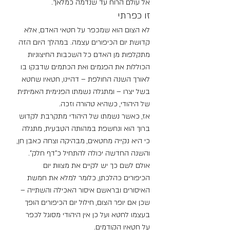
אל עולם הרוח עד שנדמה כמלאך.
זו כפרתי
לא הצום הוא שמכפר על חטאי האדם, אלא 
קדושת יום הכיפורים עצמה. במהלך היום הזה 
מתקלפות מן האדם כל השכבות החיצוניות 
הכוללות את הפגמים ואת הכתמים שדבקו בו 
לאורך השנה החולפת – דהיינו, חטאיו שחטא 
בשל יצרו – ומתגלה נשמתו הפנימית האמיתית 
של היהודי, כשהיא טהורה וזכה. 
אז, כאשר נשמתו של היהודי מתקרבת לקדוש 
ברוך הוא ונחשפת במהותה הטבעית, מתגלה 
כי היא נקייה מחטאים, מבהיקה וצחה כאבן חן, 
והשנה החדשה יכולה להתחיל כ”דף חלק”. 
אולם לשם כך יש לקיים את מצוות יום 
הכיפורים כהלכתן, כלומר למלא את חמשת 
האיסורים ובראשם איסור האכילה והשתייה – 
שכן אם יופר הצום, חילול יום הכיפורים הופך 
בעצמו לחטא ועל כן אין היהודי מסוגל לכפר 
על חטאיו הקודמים.